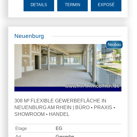
DETAILS
TERMIN
EXPOSÉ
Neuenburg
Neubau
308 M² FLEXIBLE GEWERBEFLÄCHE IN
NEUENBURG AM RHEIN | BÜRO • PRAXIS •
SHOWROOM • HANDEL
Etage
EG
Art
Gewerbe