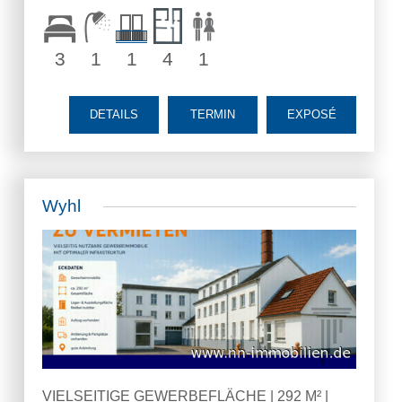
3
1
1
4
1
DETAILS
TERMIN
EXPOSÉ
Wyhl
VIELSEITIGE GEWERBEFLÄCHE | 292 M² |