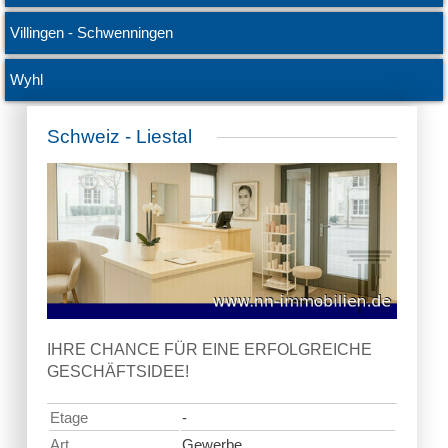
Villingen - Schwenningen
Wyhl
Schweiz - Liestal
IHRE CHANCE FÜR EINE ERFOLGREICHE
GESCHÄFTSIDEE!
Etage
-
Art
Gewerbe