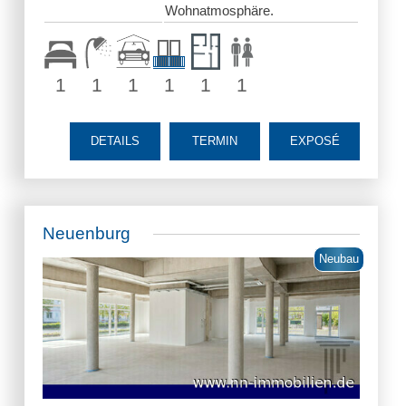
Wohnatmosphäre.
1
1
1
1
1
1
DETAILS
TERMIN
EXPOSÉ
Neuenburg
Neubau