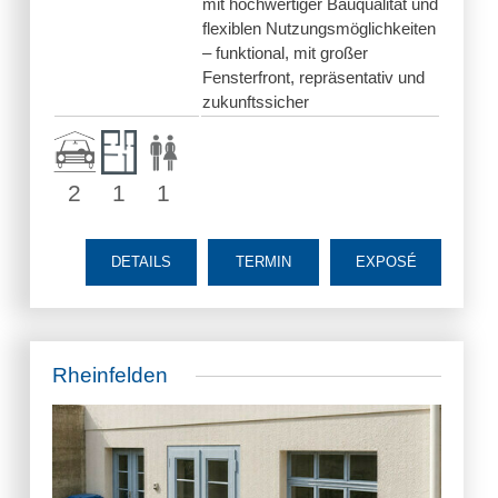
mit hochwertiger Bauqualität und
flexiblen Nutzungsmöglichkeiten
– funktional, mit großer
Fensterfront, repräsentativ und
zukunftssicher
2
1
1
DETAILS
TERMIN
EXPOSÉ
Rheinfelden