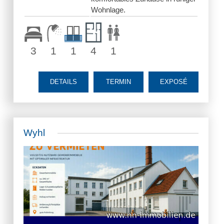
Wohnlage.
3
1
1
4
1
DETAILS
TERMIN
EXPOSÉ
Wyhl