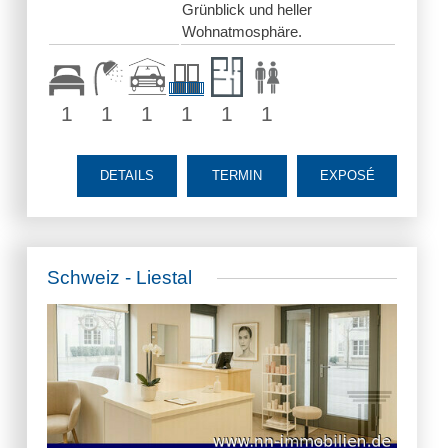
Grünblick und heller
Wohnatmosphäre.
1
1
1
1
1
1
DETAILS
TERMIN
EXPOSÉ
Schweiz - Liestal