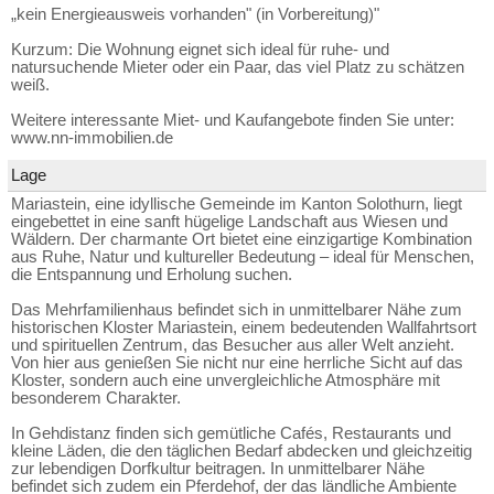
„kein Energieausweis vorhanden" (in Vorbereitung)"
Kurzum: Die Wohnung eignet sich ideal für ruhe- und
natursuchende Mieter oder ein Paar, das viel Platz zu schätzen
weiß.
Weitere interessante Miet- und Kaufangebote finden Sie unter:
www.nn-immobilien.de
Lage
Mariastein, eine idyllische Gemeinde im Kanton Solothurn, liegt
eingebettet in eine sanft hügelige Landschaft aus Wiesen und
Wäldern. Der charmante Ort bietet eine einzigartige Kombination
aus Ruhe, Natur und kultureller Bedeutung – ideal für Menschen,
die Entspannung und Erholung suchen.
Das Mehrfamilienhaus befindet sich in unmittelbarer Nähe zum
historischen Kloster Mariastein, einem bedeutenden Wallfahrtsort
und spirituellen Zentrum, das Besucher aus aller Welt anzieht.
Von hier aus genießen Sie nicht nur eine herrliche Sicht auf das
Kloster, sondern auch eine unvergleichliche Atmosphäre mit
besonderem Charakter.
In Gehdistanz finden sich gemütliche Cafés, Restaurants und
kleine Läden, die den täglichen Bedarf abdecken und gleichzeitig
zur lebendigen Dorfkultur beitragen. In unmittelbarer Nähe
befindet sich zudem ein Pferdehof, der das ländliche Ambiente