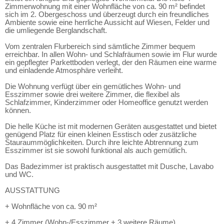
Zimmerwohnung mit einer Wohnfläche von ca. 90 m² befindet
sich im 2. Obergeschoss und überzeugt durch ein freundliches
Ambiente sowie eine herrliche Aussicht auf Wiesen, Felder und
die umliegende Berglandschaft.
Vom zentralen Flurbereich sind sämtliche Zimmer bequem
erreichbar. In allen Wohn- und Schlafräumen sowie im Flur wurde
ein gepflegter Parkettboden verlegt, der den Räumen eine warme
und einladende Atmosphäre verleiht.
Die Wohnung verfügt über ein gemütliches Wohn- und
Esszimmer sowie drei weitere Zimmer, die flexibel als
Schlafzimmer, Kinderzimmer oder Homeoffice genutzt werden
können.
Die helle Küche ist mit modernen Geräten ausgestattet und bietet
genügend Platz für einen kleinen Esstisch oder zusätzliche
Stauraummöglichkeiten. Durch ihre leichte Abtrennung zum
Esszimmer ist sie sowohl funktional als auch gemütlich.
Das Badezimmer ist praktisch ausgestattet mit Dusche, Lavabo
und WC.
AUSSTATTUNG
+ Wohnfläche von ca. 90 m²
+ 4 Zimmer (Wohn-/Esszimmer + 3 weitere Räume)