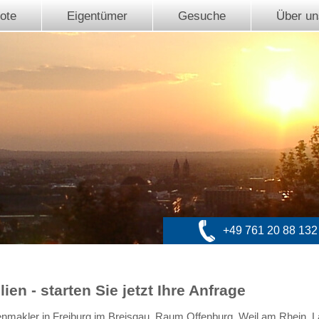
ote
Eigentümer
Gesuche
Über un
+49 761 20 88 132
n - starten Sie jetzt Ihre Anfrage
enmakler in Freiburg im Breisgau, Raum Offenburg, Weil am Rhein, L