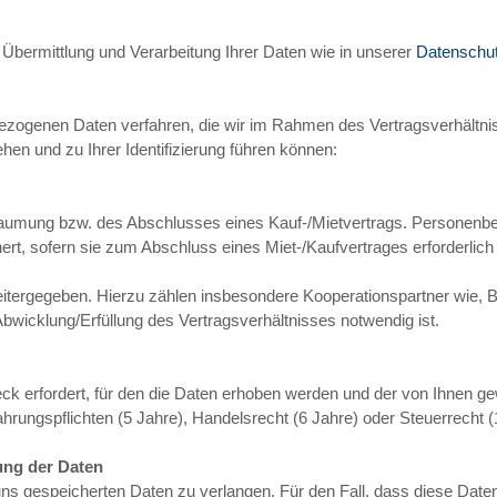
bermittlung und Verarbeitung Ihrer Daten wie in unserer
Datenschut
nenbezogenen Daten verfahren, die wir im Rahmen des Vertragsverhäl
ehen und zu Ihrer Identifizierung führen können:
aumung bzw. des Abschlusses eines Kauf-/Mietvertrags. Personenb
, sofern sie zum Abschluss eines Miet-/Kaufvertrages erforderlich 
eitergegeben. Hierzu zählen insbesondere Kooperationspartner wie, 
Abwicklung/Erfüllung des Vertragsverhältnisses notwendig ist.
ck erfordert, für den die Daten erhoben werden und der von Ihnen g
hrungspflichten (5 Jahre), Handelsrecht (6 Jahre) oder Steuerrecht 
ung der Daten
uns gespeicherten Daten zu verlangen. Für den Fall, dass diese Daten